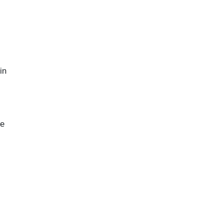
in
ie