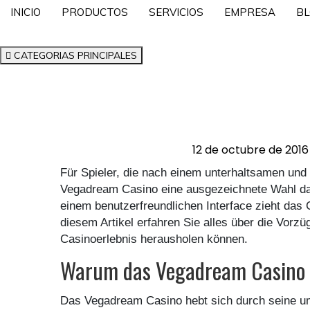
INICIO
PRODUCTOS
SERVICIOS
EMPRESA
B
CATEGORIAS PRINCIPALES
12 de octubre de 2016
Für Spieler, die nach einem unterhaltsamen und
Vegadream Casino eine ausgezeichnete Wahl dar. 
einem benutzerfreundlichen Interface zieht das 
diesem Artikel erfahren Sie alles über die Vor
Casinoerlebnis herausholen können.
Warum das Vegadream Casino e
Das Vegadream Casino hebt sich durch seine umf