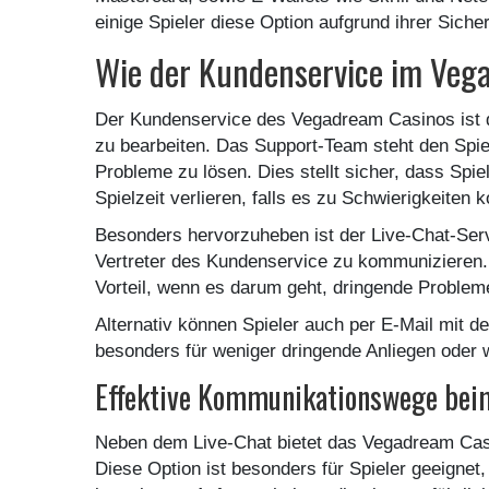
einige Spieler diese Option aufgrund ihrer Siche
Wie der Kundenservice im Vega
Der Kundenservice des Vegadream Casinos ist dar
zu bearbeiten. Das Support-Team steht den Spi
Probleme zu lösen. Dies stellt sicher, dass Spiel
Spielzeit verlieren, falls es zu Schwierigkeiten 
Besonders hervorzuheben ist der Live-Chat-Servic
Vertreter des Kundenservice zu kommunizieren. 
Vorteil, wenn es darum geht, dringende Probleme
Alternativ können Spieler auch per E-Mail mit d
besonders für weniger dringende Anliegen oder w
Effektive Kommunikationswege bei
Neben dem Live-Chat bietet das Vegadream Casi
Diese Option ist besonders für Spieler geeignet