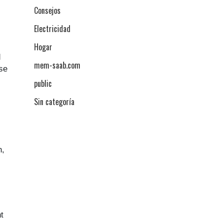
Consejos
Electricidad
Hogar
d
mem-saab.com
se
public
Sin categoría
n,
t