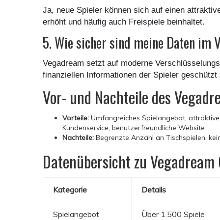
Ja, neue Spieler können sich auf einen attrakt
erhöht und häufig auch Freispiele beinhaltet.
5. Wie sicher sind meine Daten im
Vegadream setzt auf moderne Verschlüsselungste
finanziellen Informationen der Spieler geschützt 
Vor- und Nachteile des Vegadr
Vorteile:
Umfangreiches Spielangebot, attraktive
Kundenservice, benutzerfreundliche Website
Nachteile:
Begrenzte Anzahl an Tischspielen, ke
Datenübersicht zu Vegadream 
Kategorie
Details
Spielangebot
Über 1.500 Spiele