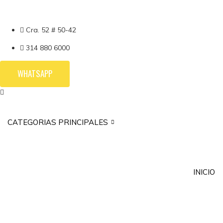
Cra. 52 # 50-42
314 880 6000
WHATSAPP
CATEGORIAS PRINCIPALES
INICIO