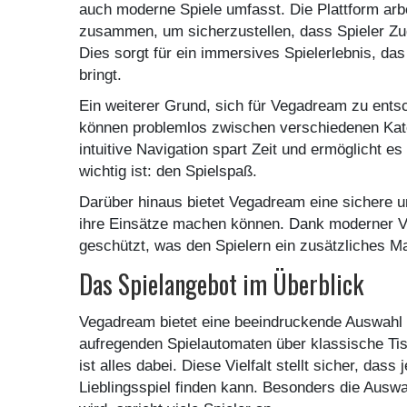
auch moderne Spiele umfasst. Die Plattform arb
zusammen, um sicherzustellen, dass Spieler Zug
Dies sorgt für ein immersives Spielerlebnis, d
bringt.
Ein weiterer Grund, sich für Vegadream zu entsch
können problemlos zwischen verschiedenen Kateg
intuitive Navigation spart Zeit und ermöglicht e
wichtig ist: den Spielspaß.
Darüber hinaus bietet Vegadream eine sichere 
ihre Einsätze machen können. Dank moderner Ve
geschützt, was den Spielern ein zusätzliches Ma
Das Spielangebot im Überblick
Vegadream bietet eine beeindruckende Auswahl an
aufregenden Spielautomaten über klassische Ti
ist alles dabei. Diese Vielfalt stellt sicher, da
Lieblingsspiel finden kann. Besonders die Auswah