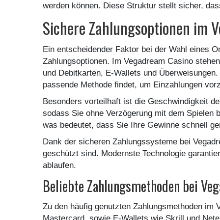
werden können. Diese Struktur stellt sicher, das
Sichere Zahlungsoptionen im 
Ein entscheidender Faktor bei der Wahl eines On
Zahlungsoptionen. Im Vegadream Casino stehen 
und Debitkarten, E-Wallets und Überweisungen. Die
passende Methode findet, um Einzahlungen vo
Besonders vorteilhaft ist die Geschwindigkeit de
sodass Sie ohne Verzögerung mit dem Spielen b
was bedeutet, dass Sie Ihre Gewinne schnell g
Dank der sicheren Zahlungssysteme bei Vegadre
geschützt sind. Modernste Technologie garantiert
ablaufen.
Beliebte Zahlungsmethoden bei Ve
Zu den häufig genutzten Zahlungsmethoden im V
Mastercard, sowie E-Wallets wie Skrill und Net