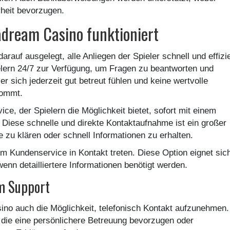
rheit bevorzugen.
dream Casino funktioniert
auf ausgelegt, alle Anliegen der Spieler schnell und effizi
elern 24/7 zur Verfügung, um Fragen zu beantworten und
er sich jederzeit gut betreut fühlen und keine wertvolle
kommt.
e, der Spielern die Möglichkeit bietet, sofort mit einem
Diese schnelle und direkte Kontaktaufnahme ist ein großer
 zu klären oder schnell Informationen zu erhalten.
em Kundenservice in Kontakt treten. Diese Option eignet sic
enn detailliertere Informationen benötigt werden.
m Support
no auch die Möglichkeit, telefonisch Kontakt aufzunehmen.
, die eine persönlichere Betreuung bevorzugen oder