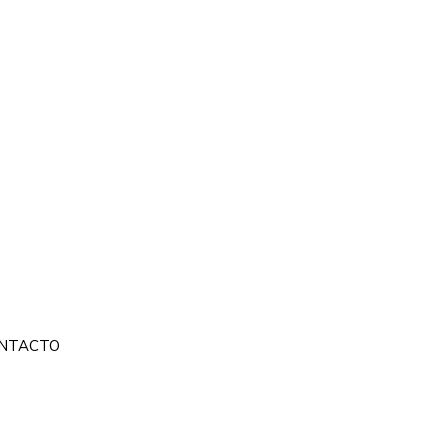
NTACTO