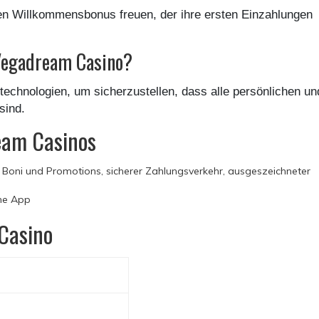
iven Willkommensbonus freuen, der ihre ersten Einzahlungen
 Vegadream Casino?
chnologien, um sicherzustellen, dass alle persönlichen un
sind.
eam Casinos
 Boni und Promotions, sicherer Zahlungsverkehr, ausgeszeichneter
ine App
Casino