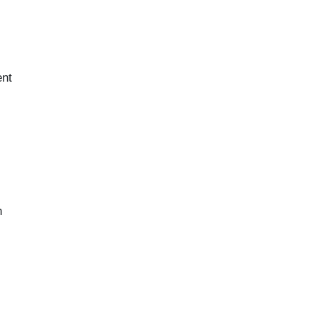
ent
h