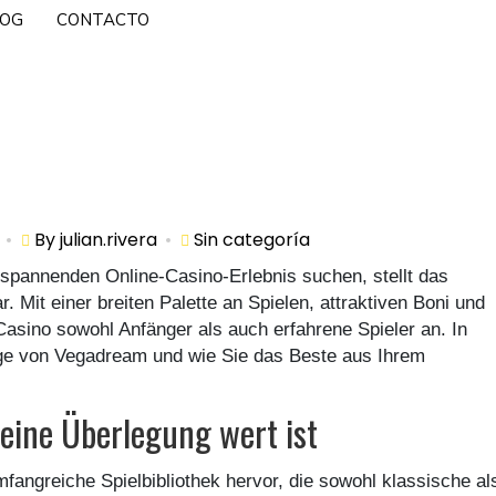
LOG
CONTACTO
By
julian.rivera
Sin categoría
 spannenden Online-Casino-Erlebnis suchen, stellt das
Mit einer breiten Palette an Spielen, attraktiven Boni und
Casino sowohl Anfänger als auch erfahrene Spieler an. In
züge von Vegadream und wie Sie das Beste aus Ihrem
ine Überlegung wert ist
angreiche Spielbibliothek hervor, die sowohl klassische al