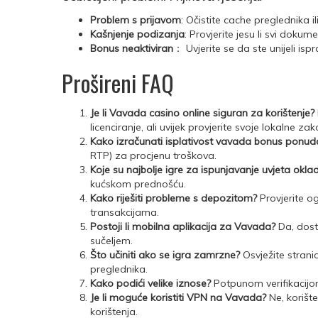
Problem s prijavom
: Očistite cache preglednika il
Kašnjenje podizanja
: Provjerite jesu li svi dokum
Bonus neaktiviran
： Uvjerite se da ste unijeli is
Prošireni FAQ
Je li Vavada casino online siguran za korištenje?
licenciranje, ali uvijek provjerite svoje lokalne zak
Kako izračunati isplativost vavada bonus ponud
RTP) za procjenu troškova.
Koje su najbolje igre za ispunjavanje uvjeta okla
kućskom prednošću.
Kako riješiti probleme s depozitom?
Provjerite o
transakcijama.
Postoji li mobilna aplikacija za Vavada?
Da, dost
sučeljem.
Što učiniti ako se igra zamrzne?
Osvježite strani
preglednika.
Kako podići velike iznose?
Potpunom verifikacijo
Je li moguće koristiti VPN na Vavada?
Ne, korišt
korištenja.