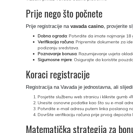
Prije nego što počnete
Prije registracije na
vavada casino
, provjerite 
Dobna ograda
: Potvrdite da imate najmanje 1
Verifikacija računa
: Pripremite dokumente za ident
podizanju sredstava.
Poznavanje bonusa
: Razumijevanje uvjeta okla
Sigurnosne mjere
: Osigurajte da koristite pouzda
Koraci registracije
Registracija na Vavada je jednostavna, ali slijed
Posjetite službenu web stranicu i kliknite gumb «R
Unesite osnovne podatke kao što su e-mail adresa
Potvrdite e-mail adresu putem linka poslanog n
Dovršite verifikaciju računa prije prvog depozita
Matematička strategija za bon