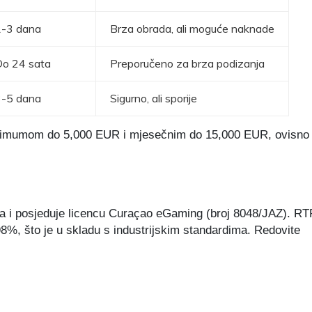
1-3 dana
Brza obrada, ali moguće naknade
Do 24 sata
Preporučeno za brza podizanja
3-5 dana
Sigurno, ali sporije
ksimumom do 5,000 EUR i mjesečnim do 15,000 EUR, ovisno
aka i posjeduje licencu Curaçao eGaming (broj 8048/JAZ). RT
8%, što je u skladu s industrijskim standardima. Redovite