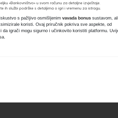
jeljku «Bankovništvo» u svom računu za detaljne izvještaje.
ite ih službi podrške s detaljima o igri i vremenu za istragu.
iskustvo s pažljivo osmišljenim
vavada bonus
sustavom, al
imizirale koristi. Ovaj priručnik pokriva sve aspekte, od
i da igrači mogu sigurno i učinkovito koristiti platformu. Uvi
sa.