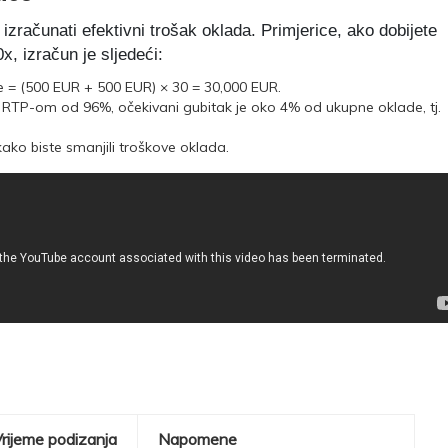
izračunati efektivni trošak oklada. Primjerice, ako dobijete
 izračun je sljedeći:
de = (500 EUR + 500 EUR) × 30 = 30,000 EUR.
m RTP-om od 96%, očekivani gubitak je oko 4% od ukupne oklade, tj.
kako biste smanjili troškove oklada.
rijeme podizanja
Napomene