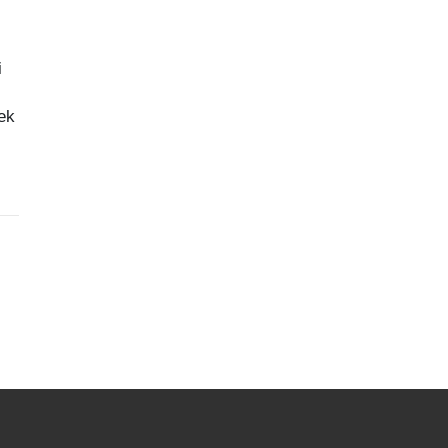
i
jek