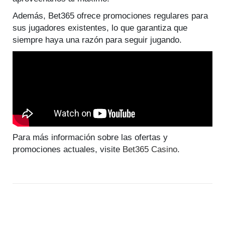
Además, Bet365 ofrece promociones regulares para
sus jugadores existentes, lo que garantiza que
siempre haya una razón para seguir jugando.
Para más información sobre las ofertas y
promociones actuales, visite
Bet365 Casino
.