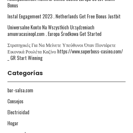
Bonus
Instal Engagement 2023 . Netherlands Get Free Bonus Justbit
Uniwersalne Konto Na Wszystkich Urządzeniach
amunracasinopl.com . Europa Środkowa Get Started
Στρατηγικές Για Να Μείνετε Υπεύθυνοι Όταν Ποντάρετε
Εικονικά Ρουλέτα Καζίνο https://www.superboss-casino.com/
_ GR Start Winning
Categorías
bar-salsa.com
Consejos
Electricidad
Hogar