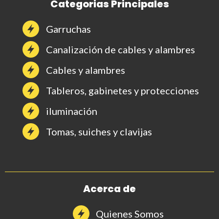
Categorias Principales
Garruchas
Canalización de cables y alambres
Cables y alambres
Tableros, gabinetes y protecciones
iluminación
Tomas, suiches y clavijas
Acerca de
Quienes Somos