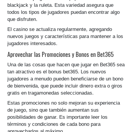
blackjack y la ruleta. Esta variedad asegura que
todos los tipos de jugadores puedan encontrar algo
que disfruten.
El casino se actualiza regularmente, agregando
nuevos juegos y características para mantener a los
jugadores interesados.
Aprovechar las Promociones y Bonos en Bet365
Una de las cosas que hacen que jugar en Bet365 sea
tan atractivo es el bonus bet365. Los nuevos
jugadores a menudo pueden beneficiarse de un bono
de bienvenida, que puede incluir dinero extra o giros
gratis en tragamonedas seleccionadas.
Estas promociones no solo mejoran su experiencia
de juego, sino que también aumentan sus
posibilidades de ganar. Es importante leer los
términos y condiciones de cada bono para
aprovecharlos al máximo.