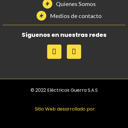
Quienes Somos
Medios de contacto
Síguenos en nuestras redes
© 2022 Eléctricos Guerra S.A.S
Sitio Web desarrollado por: