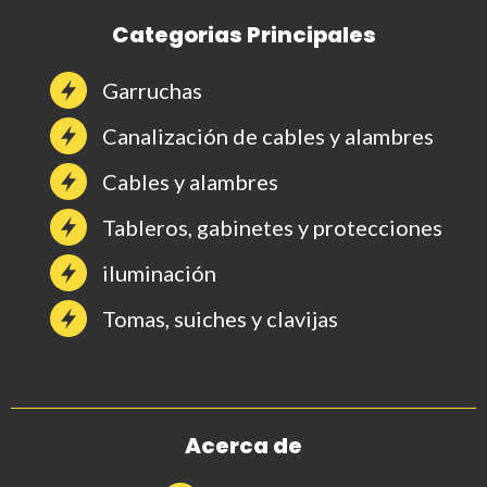
Categorias Principales
Garruchas
Canalización de cables y alambres
Cables y alambres
Tableros, gabinetes y protecciones
iluminación
Tomas, suiches y clavijas
Acerca de