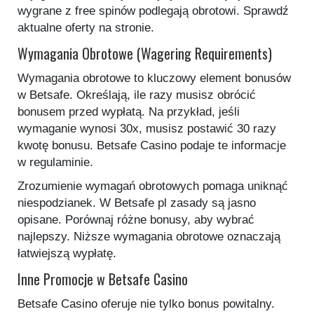
wygrane z free spinów podlegają obrotowi. Sprawdź
aktualne oferty na stronie.
Wymagania Obrotowe (Wagering Requirements)
Wymagania obrotowe to kluczowy element bonusów
w Betsafe. Określają, ile razy musisz obrócić
bonusem przed wypłatą. Na przykład, jeśli
wymaganie wynosi 30x, musisz postawić 30 razy
kwotę bonusu. Betsafe Casino podaje te informacje
w regulaminie.
Zrozumienie wymagań obrotowych pomaga uniknąć
niespodzianek. W Betsafe pl zasady są jasno
opisane. Porównaj różne bonusy, aby wybrać
najlepszy. Niższe wymagania obrotowe oznaczają
łatwiejszą wypłatę.
Inne Promocje w Betsafe Casino
Betsafe Casino oferuje nie tylko bonus powitalny.