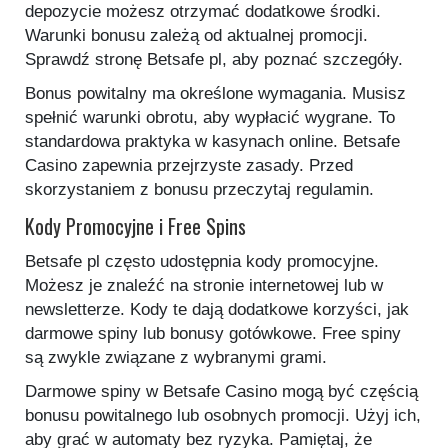
depozycie możesz otrzymać dodatkowe środki.
Warunki bonusu zależą od aktualnej promocji.
Sprawdź stronę Betsafe pl, aby poznać szczegóły.
Bonus powitalny ma określone wymagania. Musisz
spełnić warunki obrotu, aby wypłacić wygrane. To
standardowa praktyka w kasynach online. Betsafe
Casino zapewnia przejrzyste zasady. Przed
skorzystaniem z bonusu przeczytaj regulamin.
Kody Promocyjne i Free Spins
Betsafe pl często udostępnia kody promocyjne.
Możesz je znaleźć na stronie internetowej lub w
newsletterze. Kody te dają dodatkowe korzyści, jak
darmowe spiny lub bonusy gotówkowe. Free spiny
są zwykle związane z wybranymi grami.
Darmowe spiny w Betsafe Casino mogą być częścią
bonusu powitalnego lub osobnych promocji. Użyj ich,
aby grać w automaty bez ryzyka. Pamiętaj, że